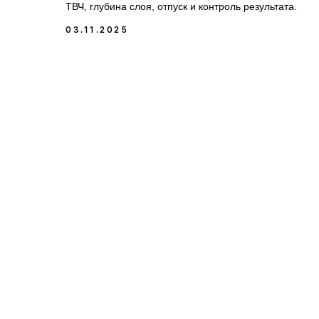
ТВЧ, глубина слоя, отпуск и контроль результата.
каталог
03.11.2025
Отдельные статьи посвящены параметрам 
водой и полимером в спрей-охлаждении, 
как их снижать. Показываем профиль твер
Контроль и повторяемость закрываются п
Пишем о типичных ошибках закалки и их 
задач импортозамещения и модернизации 
Связанные ключевые темы и запросы: инд
стали, контроль твердости HRC HV, пиром
отжиг, инструментальные стали и другие.