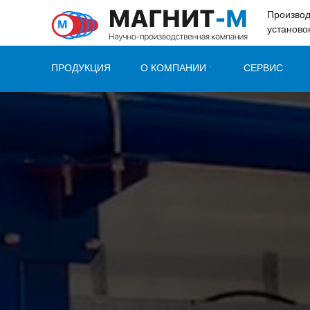
49e52ab7c347b60c
Производ
установо
ПРОДУКЦИЯ
О КОМПАНИИ
СЕРВИС