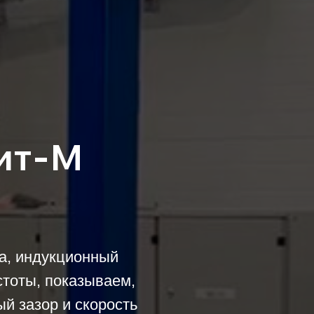
ит-М
ка, индукционный
стоты, показываем,
й зазор и скорость