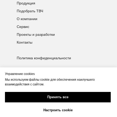
Продукция
Подобрать ТВЧ
О компании
Сервис
Проекты и разработки
Контакты
Политика конфиденциальности
© 2025 НПК ООО «Магнит М»
ОГРН 1177031067840 / ИНН 7017420503
Управление cookies
г. Томск Улица Профсоюзная, 30, строение
Мы используем файлы cookie для обеспечения наилучшего
1
взаимодействия с сайтом.
Проект поддержан грантом от
Фонда содействия инновациям
Скачать PDF
Принять все
Fasie.ru
каталог
npk@magnit-m.ru
Настроить cookie
Позвонить
Написать в WhatsApp
HTML карта