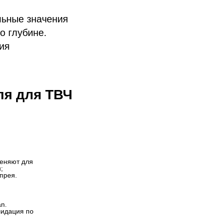
льные значения
о глубине.
ия
ля для ТВЧ
еняют для 
 
прея.
. 
идация по 