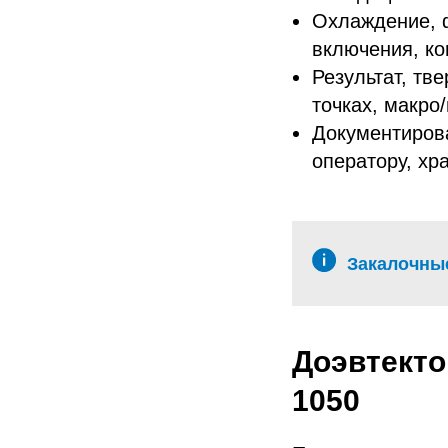
Охлаждение, ф
включения, к
Результат, тв
точках, макро
Документирова
оператору, хр
Закалочны
Доэвтекто
1050