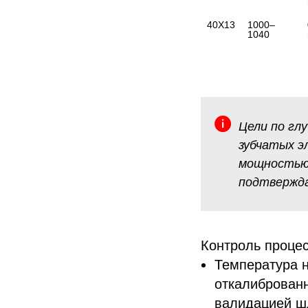
40Х13
1000–
1040
Цели по гл
зубчатых э
мощностью,
подтвержда
Контроль процес
Температура н
откалиброван
валидацией ш