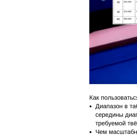
Как пользоватьс
Диапазон в та
середины диап
требуемой тв
Чем масштабн