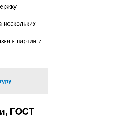
держку
в нескольких
зка к партии и
туру
и, ГОСТ