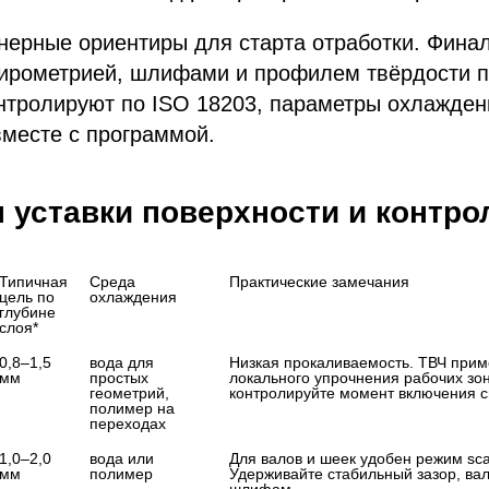
нерные ориентиры для старта отработки. Фина
ирометрией, шлифами и профилем твёрдости п
нтролируют по ISO 18203, параметры охлажден
месте с программой.
 уставки поверхности и контро
Типичная 
Среда 
Практические замечания
цель по 
охлаждения
глубине 
слоя*
0,8–1,5 
вода для 
Низкая прокаливаемость. ТВЧ прим
мм
простых 
локального упрочнения рабочих зон;
геометрий, 
контролируйте момент включения с
полимер на 
переходах
1,0–2,0 
вода или 
Для валов и шеек удобен режим scan
мм
полимер
Удерживайте стабильный зазор, вал
шлифам.