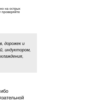
о на острых 
 проверяйте 
в, дорожек и
й, индуктором,
охлаждения,
либо
язательной