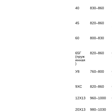
40
45
820–860
60
800–830
65Г 
820–860
(пруж
инная
)
У8
760–800
9ХС
820–860
12Х13
960–1000
20Х13
980–1030