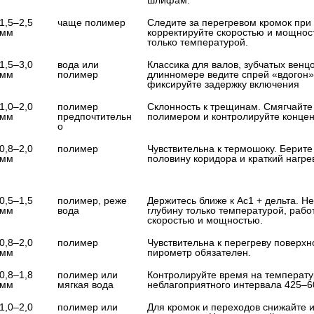
1,5–2,5 
чаще полимер
Следите за перегревом кромок при 
мм
корректируйте скоростью и мощност
только температурой.
1,5–3,0 
вода или 
Классика для валов, зубчатых венцо
мм
полимер
длинномере ведите спрей «вдогон» 
фиксируйте задержку включения
1,0–2,0 
полимер 
Склонность к трещинам. Смягчайте
мм
предпочтительн
полимером и контролируйте конце
о
0,8–2,0 
полимер
Чувствительна к термошоку. Берите
мм
половину коридора и краткий нагре
0,5–1,5 
полимер, реже 
Держитесь ближе к Ac1 + дельта. Не
мм
вода
глубину только температурой, работ
скоростью и мощностью.
0,8–2,0 
полимер
Чувствительна к перегреву поверхно
мм
пирометр обязателен.
0,8–1,8 
полимер или 
Контролируйте время на температур
мм
мягкая вода
неблагоприятного интервала 425–6
1,0–2,0 
полимер или 
Для кромок и переходов снижайте и