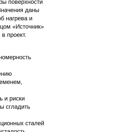
иры поверхности
Значения даны
б нагрева и
бцом «Источник»
в проект.
вномерность
ению
ременем,
 и риски
ы сгладить
кционных сталей
усталость.