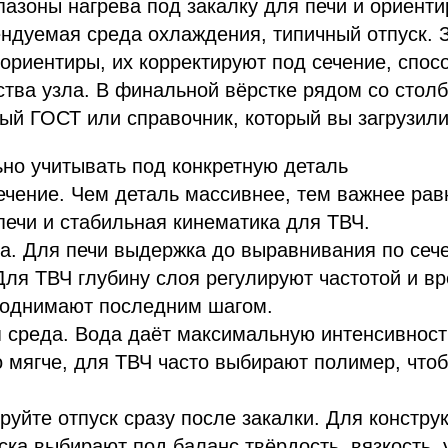
азоны нагрева под закалку для печи и ориент
ндуемая среда охлаждения, типичный отпуск. 
ориентиры, их корректируют под сечение, спосо
тва узла. В финальной вёрстке рядом со стол
ый ГОСТ или справочник, который вы загрузили 
но учитывать под конкретную деталь
ечение. Чем деталь массивнее, тем важнее ра
печи и стабильная кинематика для ТВЧ.
а. Для печи выдержка до выравнивания по сеч
Для ТВЧ глубину слоя регулируют частотой и в
поднимают последним шагом.
среда. Вода даёт максимальную интенсивность
 мягче, для ТВЧ часто выбирают полимер, чтоб
руйте отпуск сразу после закалки. Для констру
ска выбирают под баланс твёрдость, вязкость, 