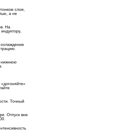
тонком слое, 
ью, а не 
в. На 
индуктору, 
 охлаждение 
нтрацию.
 нижнюю 
в.
 «догоняйте» 
айте 
сти. Точный 
е. Отпуск вне 
00.
нтенсивность 