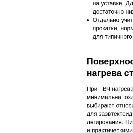
на уставке. Д
достаточно ни
Отдельно учит
прокатки, нор
для типичного
Поверхнос
нагрева с
При ТВЧ нагрева
минимальна, охл
выбирают относи
для заэвтектоид
легирования. Ни
и практическим