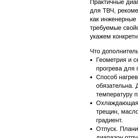
Практичные диап
для ТВЧ, рекоме
как инженерные 
требуемые свойс
укажем конкретн
Что дополнитель
Геометрия и с
прогрева для 
Способ нагрев
обязательна. 
температуру 
Охлаждающая 
трещин, масло
градиент.
Отпуск. Плани
диапазон отпу