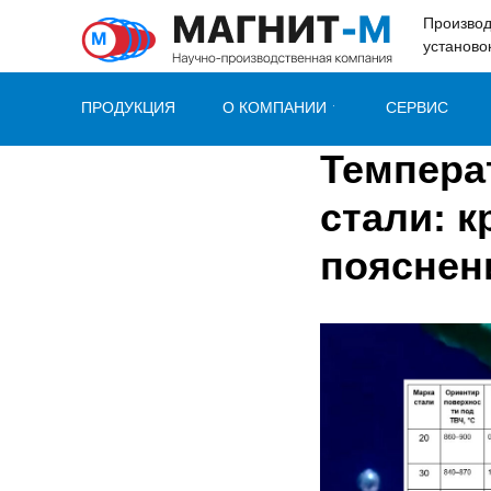
49e52ab7c347b60c
Производ
установо
ПРОДУКЦИЯ
О КОМПАНИИ
СЕРВИС
Температ
стали: к
пояснен