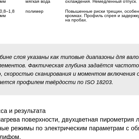
мм
мягкая вода
охлаждения. Немедленный отпуск.
0,8–1,8 
полимер
Повышенные риски трещин, особенн
мм
кромках. Профиль спрея и задержку
на пробах.
убине слоя указаны как типовые диапазоны для вало
лементов. Фактическая глубина задаётся частото
 скоростью сканирования и моментом включения 
ется профилем твёрдости по ISO 18203.
са и результата
агрева поверхности, двухцветная пирометрия 
ные режимы по электрическим параметрам с об
лифом.