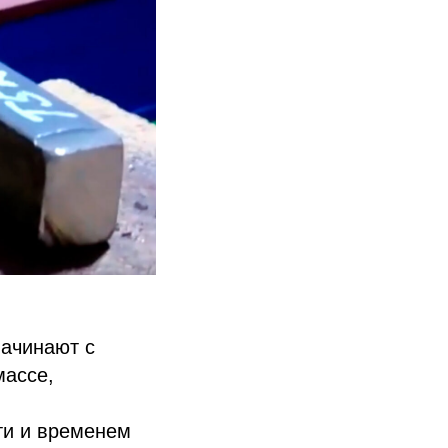
Начинают с
массе,
ти и временем