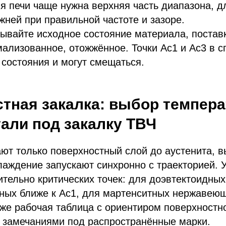
ля печи чаще нужна верхняя часть диапазона, д
жней при правильной частоте и зазоре.
ывайте исходное состояние материала, постав
мализованное, отожжённое. Точки Ac1 и Ac3 в 
 состояния и могут смещаться.
тная закалка: выбор темпер
тали под закалку ТВЧ
ют только поверхностный слой до аустенита, 
аждение запускают синхронно с траекторией. 
тельно критических точек: для доэвтектоидных
ных ближе к Ac1, для мартенситных нержавеющ
же рабочая таблица с ориентиром поверхностн
и замечаниями под распространённые марки.