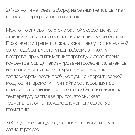
2) Можно ли нагревать сборку из разных металлов и как
избежать перегрева одного из них
Можно, но сплавы греются с разной скоростью из-за
отличий в электропроводности и магнитных свойствах.
Практический рецепт, локализовать индуктор на нужной
зоне, подобрать частоту под требуемую глубину
прогрева, применять магнитопроводы и ферритовые
концентраторы для экранирования соседних элементов,
контролировать температуру пирометром или
тепловизором, вести пробные пуски с корректировкой
мощности и времени. При пайке разнородных пар
помогает локальный прогрев шва и быстрый выход на
температуру расплава припоя, это снижает
термонагрузку на несущие элементы и сохраняет
геометрию.
3) Как устроен индуктор, сколько он служит и от чего
зависит ресурс