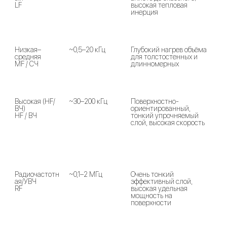
высокая тепловая 
п
инерция
з
п
Низкая–
~0,5–20 кГц
Глубокий нагрев объёма 
Н
средняя

для толстостенных и 
ш
длинномерных
н
п
т
Высокая (HF/
~30–200 кГц
Поверхностно-
П
ВЧ)

ориентированный, 
з
тонкий упрочняемый 
п
слой, высокая скорость
о
п
Радиочастотн
~0,1–2 МГц
Очень тонкий 
М
ая/УВЧ

эффективный слой, 
д
высокая удельная 
п
мощность на 
поверхности