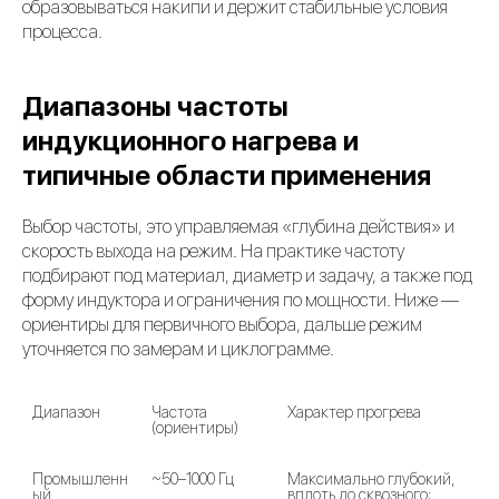
образовываться накипи и держит стабильные условия
процесса.
Диапазоны частоты
индукционного нагрева и
типичные области применения
Выбор частоты, это управляемая «глубина действия» и
скорость выхода на режим. На практике частоту
подбирают под материал, диаметр и задачу, а также под
форму индуктора и ограничения по мощности. Ниже —
ориентиры для первичного выбора, дальше режим
уточняется по замерам и циклограмме.
Диапазон
Частота 
Характер прогрева

Т
(ориентиры)

Промышленн
~50–1000 Гц
Максимально глубокий, 
Т
ый

вплоть до сквозного; 
к