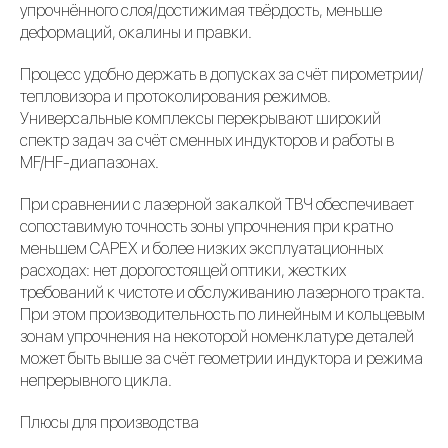
упрочнённого слоя/достижимая твёрдость, меньше
деформаций, окалины и правки.
Процесс удобно держать в допусках за счёт пирометрии/
тепловизора и протоколирования режимов.
Универсальные комплексы перекрывают широкий
спектр задач за счёт сменных индукторов и работы в
MF/HF-диапазонах.
При сравнении с лазерной закалкой ТВЧ обеспечивает
сопоставимую точность зоны упрочнения при кратно
меньшем CAPEX и более низких эксплуатационных
расходах: нет дорогостоящей оптики, жестких
требований к чистоте и обслуживанию лазерного тракта.
При этом производительность по линейным и кольцевым
зонам упрочнения на некоторой номенклатуре деталей
может быть выше за счёт геометрии индуктора и режима
непрерывного цикла.
Плюсы для производства