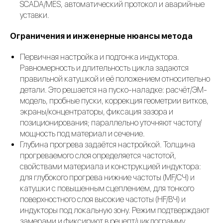
SCADA/MES, автоматический протокол и аварийные
уставки.
Ограничения и инженерные нюансы метода
Первичная настройка и подгонка индуктора.
Равномерность и длительность цикла задаются
правильной катушкой и её положением относительно
детали. Это решается на пуско-наладке: расчёт/ЭМ-
модель, пробные пуски, коррекция геометрии витков,
экраны/концентраторы, фиксация зазора и
позиционирования; параллельно уточняют частоту/
мощность под материал и сечение.
Глубина прогрева задаётся настройкой. Толщина
прогреваемого слоя определяется частотой,
свойствами материала и конструкцией индуктора:
для глубокого прогрева нижние частоты (MF/СЧ) и
катушки с повышенным сцеплением, для тонкого
поверхностного слоя высокие частоты (HF/ВЧ) и
индукторы под локальную зону. Режим подтверждают
замерами и фиксируют в рецепт/циклограмму.