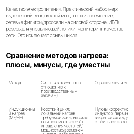
Качество электропитания. Практический набор мер:
выделенный ввод нужной мощности и заземление,
сетевые фильтры/дроссели на силовой стороне, ИБП/
резерв для управляющей логики, мониторинг качества
сети. Это исключает срывы цикла.
Сравнение методов нагрева:
плюсы, минусы, где уместны
Метод

Сильные стороны (по 
Ограничения и слабы
отношению к 
производственным 
задачам)

Индукционны
Короткий цикл; 
Нужны корректно сп
й нагрев 
локальный нагрев 
индуктор, первичная
(MF/HF)
требуемой зоны; высокая 
закрытое охлаждение
повторяемость за счёт 
стабильное электро
управления частотой/
мощностью/временем; 