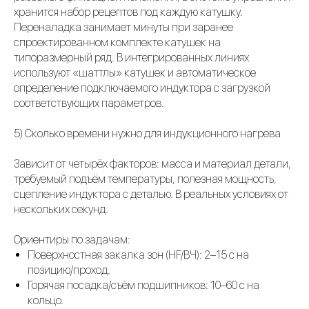
хранится набор рецептов под каждую катушку.
Переналадка занимает минуты при заранее
спроектированном комплекте катушек на
типоразмерный ряд. В интегрированных линиях
используют «шаттлы» катушек и автоматическое
определение подключаемого индуктора с загрузкой
соответствующих параметров.
5) Сколько времени нужно для индукционного нагрева
Зависит от четырёх факторов: масса и материал детали,
требуемый подъём температуры, полезная мощность,
сцепление индуктора с деталью. В реальных условиях от
нескольких секунд.
Ориентиры по задачам:
Поверхностная закалка зон (HF/ВЧ): 2–15 c на
позицию/проход.
Горячая посадка/съём подшипников: 10–60 c на
кольцо.