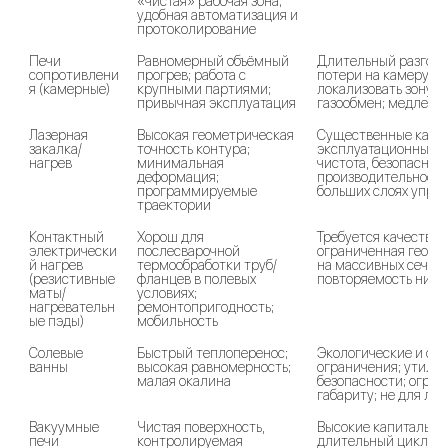
«чистая» рабочая зона; 
удобная автоматизация и 
протоколирование
Печи 
Равномерный объёмный 
Длительный разгон/о
сопротивлени
прогрев; работа с 
потери на камеру; с
я (камерные)
крупными партиями; 
локализовать зону; 
привычная эксплуатация
газообмен; медленн
Лазерная 
Высокая геометрическая 
Существенные капит
закалка/
точность контура; 
эксплуатационные за
нагрев
минимальная 
чистота, безопасност
деформация; 
производительность
программируемые 
больших слоях упро
траектории
Контактный 
Хорош для 
Требуется качествен
электрически
послесварочной 
ограниченная геомет
й нагрев 
термообработки труб/
на массивных сечения
(резистивные 
фланцев в полевых 
повторяемость ниже
маты/
условиях; 
нагревательн
ремонтопригодность; 
ые пэды)
мобильность
Солевые 
Быстрый теплоперенос; 
Экологические и сан
ванны
высокая равномерность; 
ограничения; утилиз
малая окалина
безопасности; огран
габариту; не для ло
Вакуумные 
Чистая поверхность, 
Высокие капитальные
печи 
контролируемая 
длительный цикл; не