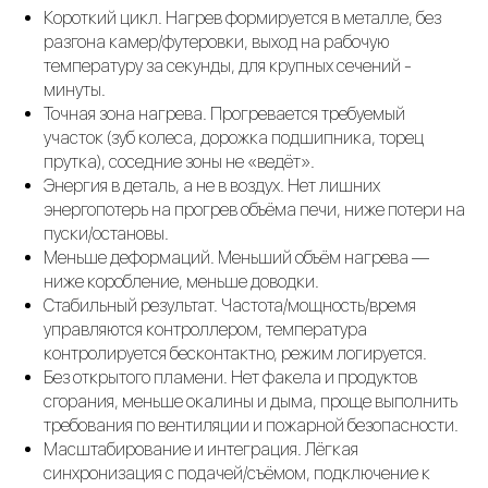
Короткий цикл. Нагрев формируется в металле, без
разгона камер/футеровки, выход на рабочую
температуру за секунды, для крупных сечений -
минуты.
Точная зона нагрева. Прогревается требуемый
участок (зуб колеса, дорожка подшипника, торец
прутка), соседние зоны не «ведёт».
Энергия в деталь, а не в воздух. Нет лишних
энергопотерь на прогрев объёма печи, ниже потери на
пуски/остановы.
Меньше деформаций. Меньший объём нагрева —
ниже коробление, меньше доводки.
Стабильный результат. Частота/мощность/время
управляются контроллером, температура
контролируется бесконтактно, режим логируется.
Без открытого пламени. Нет факела и продуктов
сгорания, меньше окалины и дыма, проще выполнить
требования по вентиляции и пожарной безопасности.
Масштабирование и интеграция. Лёгкая
синхронизация с подачей/съёмом, подключение к