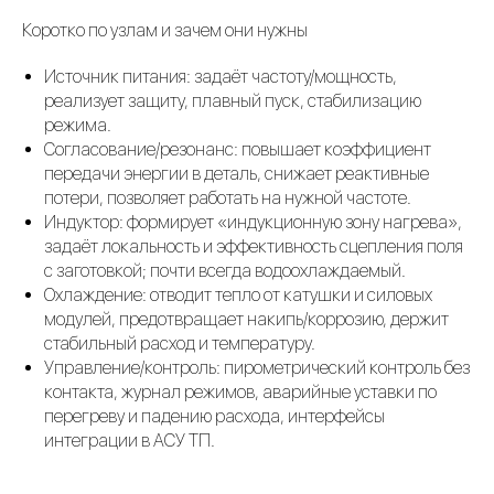
Коротко по узлам и зачем они нужны
Источник питания: задаёт частоту/мощность,
реализует защиту, плавный пуск, стабилизацию
режима.
Согласование/резонанс: повышает коэффициент
передачи энергии в деталь, снижает реактивные
потери, позволяет работать на нужной частоте.
Индуктор: формирует «индукционную зону нагрева»,
задаёт локальность и эффективность сцепления поля
с заготовкой; почти всегда водоохлаждаемый.
Охлаждение: отводит тепло от катушки и силовых
модулей, предотвращает накипь/коррозию, держит
стабильный расход и температуру.
Управление/контроль: пирометрический контроль без
контакта, журнал режимов, аварийные уставки по
перегреву и падению расхода, интерфейсы
интеграции в АСУ ТП.