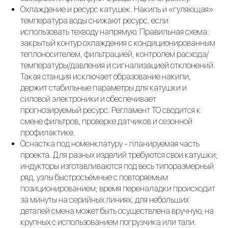
Охлаждение и ресурс катушек. Накипь и «гуляющая»
температура воды снижают ресурс, если
использовать техводу напрямую. Правильная схема:
закрытый контур охлаждения с кондиционированным
теплоносителем, фильтрацией, контролем расхода/
температуры/давления и сигнализацией отклонений.
Такая станция исключает образование накипи,
держит стабильные параметры для катушки и
силовой электроники и обеспечивает
прогнозируемый ресурс. Регламент ТО сводится к
смене фильтров, проверке датчиков и сезонной
профилактике.
Оснастка под номенклатуру - планируемая часть
проекта. Для разных изделий требуются свои катушки;
индукторы изготавливаются под весь типоразмерный
ряд, узлы быстросъёмные с повторяемым
позиционированием; время переналадки происходит
за минуты на серийных линиях, для небольших
деталей смена может быть осуществлена вручную, на
крупных с использованием погрузчика или тали.