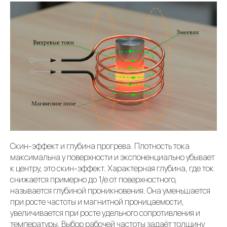
Скин-эффект и глубина прогрева. Плотность тока
максимальна у поверхности и экспоненциально убывает
к центру, это скин-эффект. Характерная глубина, где ток
снижается примерно до 1/e от поверхностного,
называется глубиной проникновения. Она уменьшается
при росте частоты и магнитной проницаемости,
увеличивается при росте удельного сопротивления и
температуры. Выбор рабочей частоты задаёт толщину