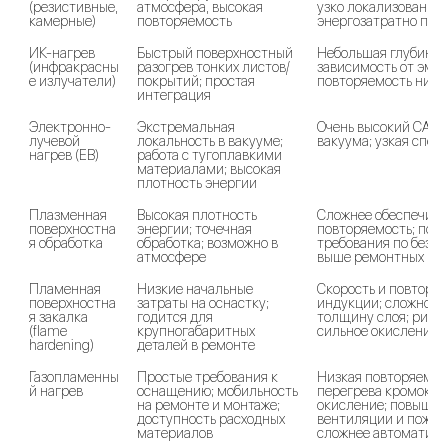
(резистивные, 
атмосфера, высокая 
узко локализованных 
камерные)
повторяемость
энергозатратно под
ИК-нагрев 
Быстрый поверхностный 
Небольшая глубина п
(инфракрасны
разогрев тонких листов/
зависимость от эмис
е излучатели)
покрытий; простая 
повторяемость ниже
интеграция
Электронно-
Экстремальная 
Очень высокий CAPEX
лучевой 
локальность в вакууме; 
вакуума; узкая спец
нагрев (EB)
работа с тугоплавкими 
материалами; высокая 
плотность энергии
Плазменная 
Высокая плотность 
Сложнее обеспечить 
поверхностна
энергии; точечная 
повторяемость; пов
я обработка
обработка; возможно в 
требования по безоп
атмосфере
выше ремонтных ре
Пламенная 
Низкие начальные 
Скорость и повторяем
поверхностна
затраты на оснастку; 
индукции; сложно д
я закалка 
годится для 
толщину слоя; риск п
(flame 
крупногабаритных 
сильное окисление
hardening)
деталей в ремонте
Газопламенны
Простые требования к 
Низкая повторяемост
й нагрев
оснащению; мобильность 
перегрева кромок; з
на ремонте и монтаже; 
окисление; повышенн
доступность расходных 
вентиляции и пожарн
материалов
сложнее автоматизи