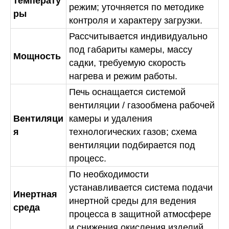
температу
режим; уточняется по методике
ры
контроля и характеру загрузки.
Рассчитывается индивидуально
под габариты камеры, массу
Мощность
садки, требуемую скорость
нагрева и режим работы.
Печь оснащается системой
вентиляции / газообмена рабочей
Вентиляци
камеры и удаления
я
технологических газов; схема
вентиляции подбирается под
процесс.
По необходимости
устанавливается система подачи
Инертная
инертной среды для ведения
среда
процесса в защитной атмосфере
и снижения окисления изделий.