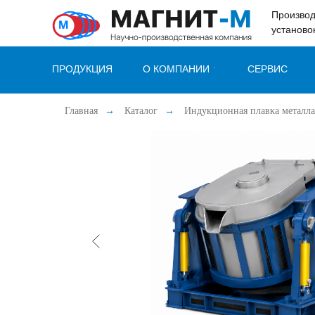
49e52ab7c347b60c
Производ
установо
ПРОДУКЦИЯ
О КОМПАНИИ
СЕРВИС
Главная
→
Каталог
→
Индукционная плавка металла