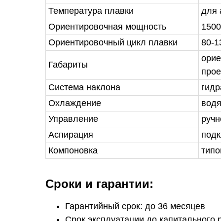
Температура плавки
для 
Ориентировочная мощность
1500
Ориентировочный цикл плавки
80-1
орие
Габариты
прое
Система наклона
гидр
Охлаждение
водя
Управление
ручн
Аспирация
подк
Компоновка
типо
Сроки и гарантии:
Гарантийный срок: до 36 месяцев
Срок эксплуатации до капитального р