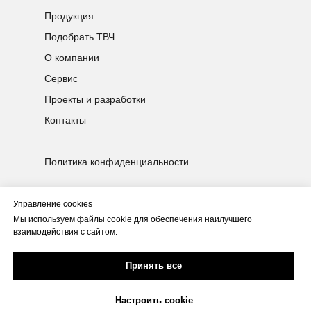
Продукция
Подобрать ТВЧ
О компании
Сервис
Проекты и разработки
Контакты
Политика конфиденциальности
© 2025 НПК ООО «Магнит М»
ОГРН 1177031067840 / ИНН 7017420503
Управление cookies
г. Томск Улица Профсоюзная, 30, строение
Мы используем файлы cookie для обеспечения наилучшего
1
взаимодействия с сайтом.
Проект поддержан грантом от
Фонда содействия инновациям
Скачать PDF
Принять все
Fasie.ru
каталог
npk@magnit-m.ru
Настроить cookie
Позвонить
Написать в WhatsApp
HTML карта